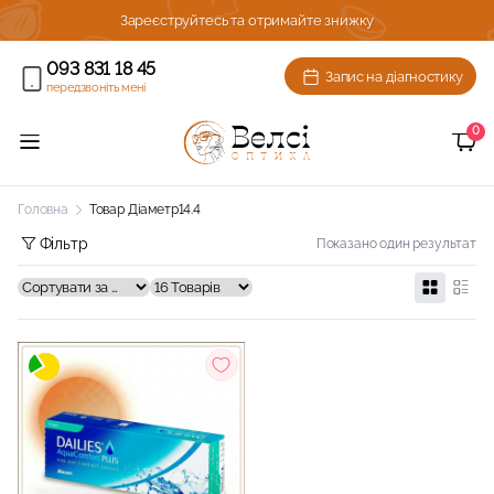
ижку!
Зареєструйтесь та отримайте знижку
093 831 18 45
Запис на діагностику
передзвоніть мені
0
Головна
Товар Діаметр
14.4
Фільтр
Показано один результат