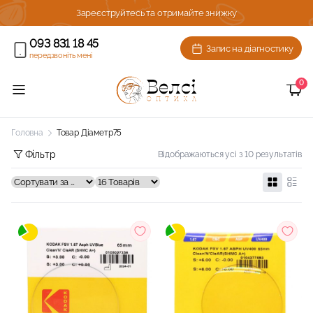
ижку!
Зареєструйтесь та отримайте знижку
093 831 18 45
Запис на діагностику
передзвоніть мені
0
Головна
Товар Діаметр
75
Фільтр
Відображаються усі з 10 результатів