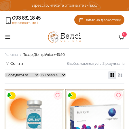
ижку!
Зареєструйтесь та отримайте знижку
093 831 18 45
Запис на діагностику
передзвоніть мені
0
Головна
Товар Діоптрійність
+13.50
Фільтр
Відображаються усі з 2 результатів