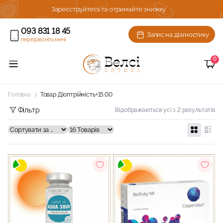
та отримайте знижку
Комплексна діагности зору з підб
093 831 18 45
Запис на діагностику
передзвоніть мені
0
Головна
Товар Діоптрійність
+15.00
Фільтр
Відображаються усі з 2 результатів