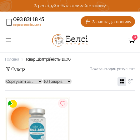
ижку!
Зареєструйтесь та отримайте знижку
093 831 18 45
Запис на діагностику
передзвоніть мені
0
Головна
Товар Діоптрійність
+16.00
Фільтр
Показано один результат