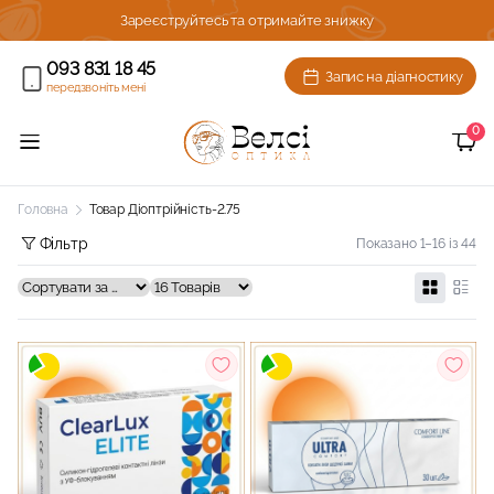
ижку!
Зареєструйтесь та отримайте знижку
093 831 18 45
Запис на діагностику
передзвоніть мені
0
Головна
Товар Діоптрійність
-2.75
Фільтр
Показано 1–16 із 44