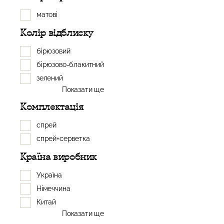
матові
Колір відблиску
бірюзовий
бірюзово-блакитний
зелений
Показати ще
Комплектація
спрей
спрей+серветка
Країна виробник
Україна
Німеччина
Китай
Показати ще