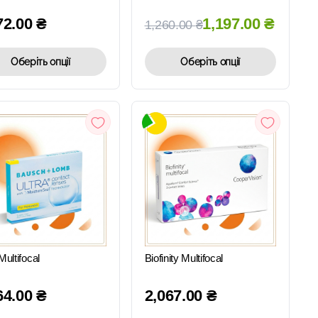
72.00
₴
1,197.00
₴
1,260.00
₴
Оберіть опції
Оберіть опції
ШВИДКИЙ
ШВИДКИЙ
ПЕРЕГЛЯД
ПЕРЕГЛЯД
Multifocal
Biofinity Multifocal
64.00
₴
2,067.00
₴