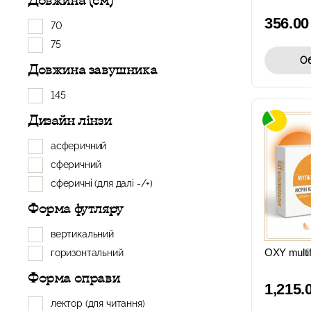
Довжина (см)
356.0
70
75
Об
Довжина завушника
145
Дизайн лінзи
асферичний
сферичний
сферичні (для далі -/+)
Форма футляру
вертикальний
OXY multif
горизонтальний
Форма оправи
1,215.
лектор (для читання)