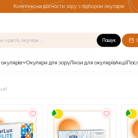
Комплексна діагности зору з підбором окулярів
Пошук
 окулярів
Окуляри для зору
Лінзи для окулярів
Акції
Пос
з 47