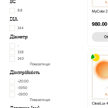
BC
8.8
MyColor 2
DIA
980.0
14.4
Діаметр
Об
-
13.8
14.0
Показати ще
Діоптрійність
+20.00
+19.50
+19.00
Показати ще
ClearLux 