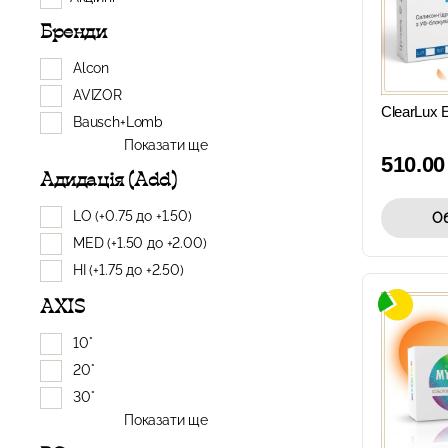
Бренди
Alcon
AVIZOR
ClearLux E
Bausch+Lomb
Показати ще
510.0
Адидація (Add)
LO (+0.75 до +1.50)
Об
MED (+1.50 до +2.00)
HI (+1.75 до +2.50)
AXIS
10°
20°
30°
Показати ще