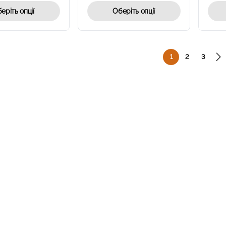
еріть опції
Оберіть опції
1
2
3