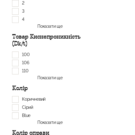
2
3
4
Показати ще
Товар Киснепроникність
(Dk/t)
100
106
110
Показати ще
Колір
Коричневий
Сірий
Blue
Показати ще
Колір оправи