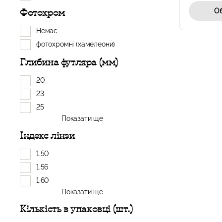
Об
Фотохром
Немає
фотохромні (хамелеони)
Глибина футляра (мм)
20
23
25
Показати ще
Індекс лінзи
1.50
1.56
1.60
Показати ще
Кількість в упаковці (шт.)