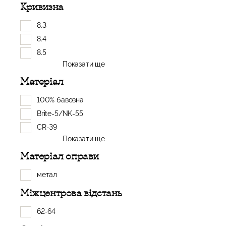
Кривизна
8.3
8.4
8.5
Показати ще
Матеріал
100% бавовна
Brite-5/NK-55
CR-39
Показати ще
Матеріал оправи
метал
Міжцентрова відстань
62-64