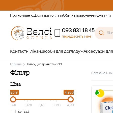
айте знижку
Про компанію
Доставка і оплата
Обмін і повернення
Контакти
093 831 18 45
передзвоніть мені
Контактні лінзи
Засоби для догляду
Аксесуари для
Головна
Товар Діоптрійність
-8.00
Фільтр
Показано 1–16 і
Ціна
320 ₴
4,950 ₴
320
1,478
2,635
3,793
4,950
Акційні