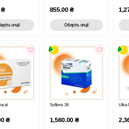
0
₴
855.00
₴
1,2
еріть опції
Оберіть опції
ШВИДКИЙ
ШВИДКИЙ
ПЕРЕГЛЯД
ПЕРЕГЛЯД
ocal
Soflens 38
Ultra 
00
₴
1,560.00
₴
2,3