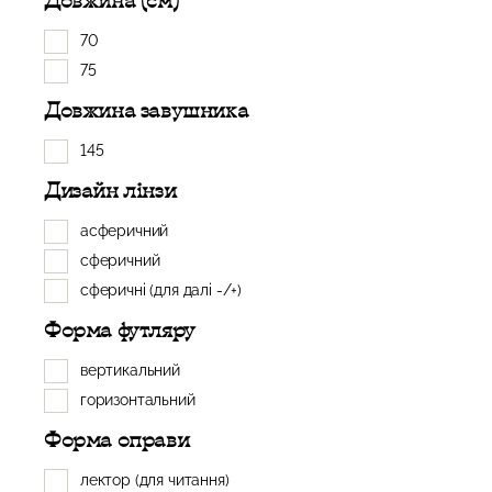
Довжина (см)
70
75
Довжина завушника
145
Дизайн лінзи
асферичний
сферичний
сферичні (для далі -/+)
Форма футляру
вертикальний
горизонтальний
Форма оправи
лектор (для читання)