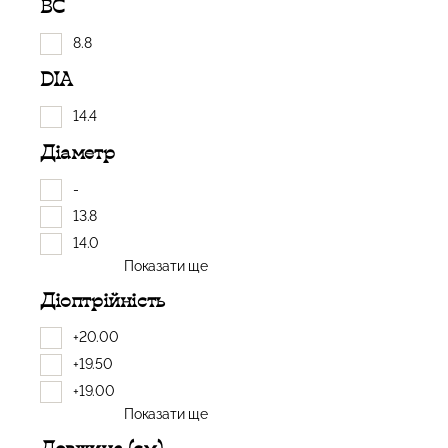
BC
8.8
DIA
14.4
Діаметр
-
13.8
14.0
Показати ще
Діоптрійність
+20.00
+19.50
+19.00
Показати ще