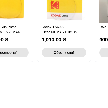
ШВИДКИЙ
ШВИДКИЙ
ПЕРЕГЛЯД
ПЕРЕГЛЯД
oSun Photo
Kodak 1.56 AS
Divel
y 1.56 CleAR
Clean’N’CleAR Blue UV
00
₴
1,010.00
₴
900
еріть опції
Оберіть опції