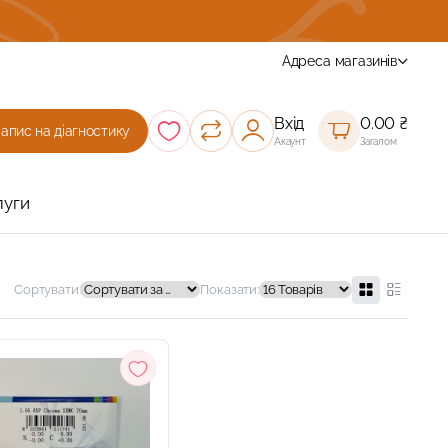
Комплексна діагности зору з підбором окулярів
Адреса магазинів
Вхід
0.00
₴
Запис на діагностику
Акаунт
Загалом
луги
Сортувати:
Показати: