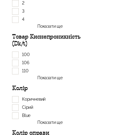
2
3
4
Показати ще
Товар Киснепроникність
(Dk/t)
100
106
110
Показати ще
Колір
Коричневий
Сірий
Blue
Показати ще
Колір оправи