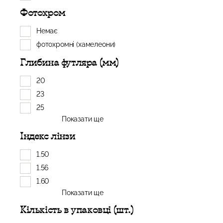
Фотохром
Немає
фотохромні (хамелеони)
Глибина футляра (мм)
20
23
25
Показати ще
Індекс лінзи
1.50
1.56
1.60
Показати ще
Кількість в упаковці (шт.)