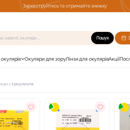
римайте знижку
Пошук
 окулярів
Окуляри для зору
Лінзи для окулярів
Акції
Пос
 усі з 3 результатів