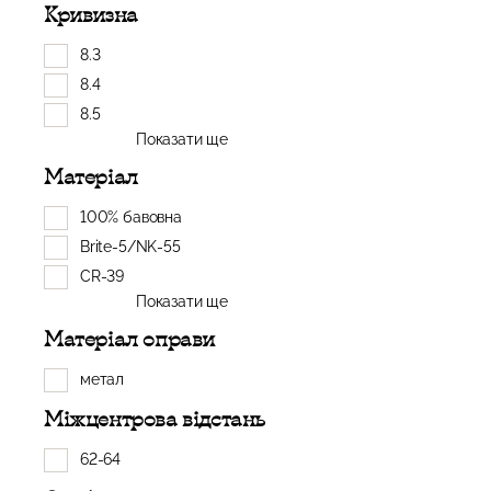
Кривизна
8.3
8.4
8.5
Показати ще
Матеріал
100% бавовна
Brite-5/NK-55
CR-39
Показати ще
Матеріал оправи
метал
Міжцентрова відстань
62-64