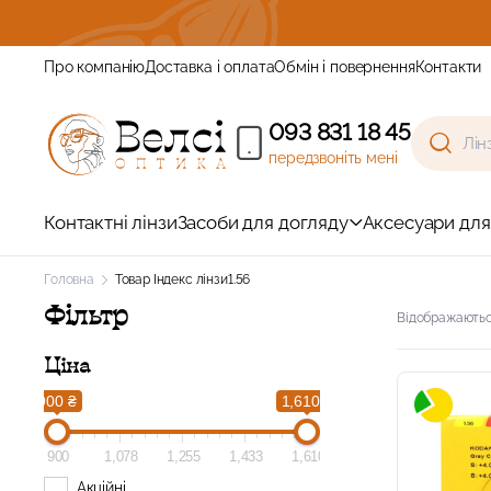
Зареєструйтесь та от
Про компанію
Доставка і оплата
Обмін і повернення
Контакти
093 831 18 45
передзвоніть мені
Контактні лінзи
Засоби для догляду
Аксесуари для
Головна
Товар Індекс лінзи
1.56
Фільтр
Відображаються
Ціна
900 ₴
1,610 ₴
900
1,078
1,255
1,433
1,610
Акційні