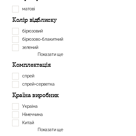
матові
Колір відблиску
бірюзовий
бірюзово-блакитний
зелений
Показати ще
Комплектація
спрей
спрей+серветка
Країна виробник
Україна
Німеччина
Китай
Показати ще