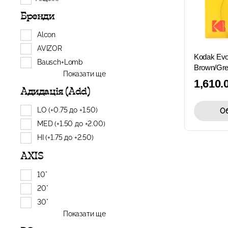
Бренди
Alcon
AVIZOR
Kodak Ev
Bausch+Lomb
Brown/Gre
Показати ще
1,610.
Адидація (Add)
LO (+0.75 до +1.50)
Об
MED (+1.50 до +2.00)
HI (+1.75 до +2.50)
AXIS
10°
20°
30°
Показати ще