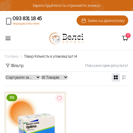
ижку!
Зареєструйтесь та отримайте знижку
093 831 18 45
Запис на діагностику
передзвоніть мені
0
Головна
Товар Кількість в упаковці (шт.)
4
Фільтр
Показано один результат
5%