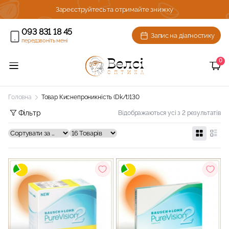
ижку!
Зареєструйтесь та отримайте знижку
093 831 18 45
Запис на діагностику
передзвоніть мені
0
Головна
Товар Киснепроникність (Dk/t)
130
Фільтр
Відображаються усі з 2 результатів