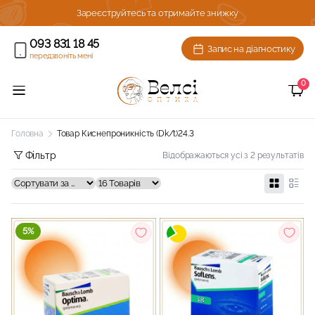
ижку!
Зареєструйтесь та отримайте знижку
093 831 18 45
Запис на діагностику
передзвоніть мені
0
Головна
Товар Киснепроникність (Dk/t)
24.3
Фільтр
Відображаються усі з 2 результатів
5%