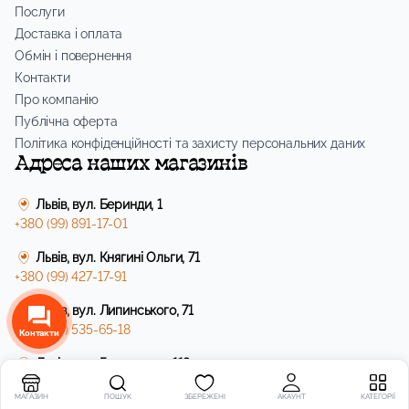
Послуги
Доставка і оплата
Обмін і повернення
Контакти
Про компанію
Публічна оферта
Політика конфіденційності та захисту персональних даних
Адреса наших магазинів
Львів, вул. Беринди, 1
+380 (99) 891-17-01
Львів, вул. Княгині Ольги, 71
+380 (99) 427-17-91
Львів, вул. Липинського, 71
+380 (99) 535-65-18
Контакти
Львів, вул. Городоцька 119
+380 (99) 891-17-01
МАГАЗИН
ПОШУК
ЗБЕРЕЖЕНІ
АКАУНТ
КАТЕГОРІЇ