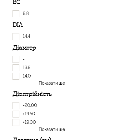
BC
8.8
DIA
14.4
Діаметр
-
13.8
14.0
Показати ще
Діоптрійність
+20.00
+19.50
+19.00
Показати ще