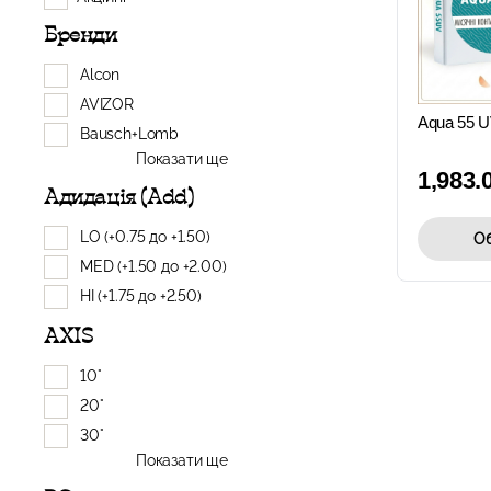
Бренди
Alcon
AVIZOR
Aqua 55 
Bausch+Lomb
Показати ще
1,983.
Адидація (Add)
LO (+0.75 до +1.50)
Об
MED (+1.50 до +2.00)
HI (+1.75 до +2.50)
AXIS
10°
20°
30°
Показати ще