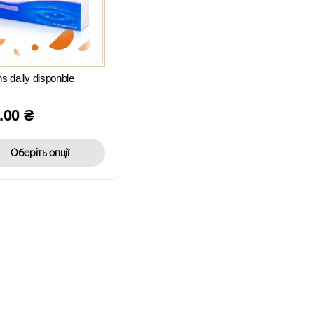
ШВИДКИЙ
ПЕРЕГЛЯД
ns daily disponble
.00
₴
Оберіть опції