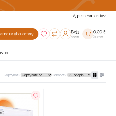
ом окулярів
Адреса магазинів
Вхід
0.00
₴
Запис на діагностику
Акаунт
Загалом
луги
Сортувати:
Показати: