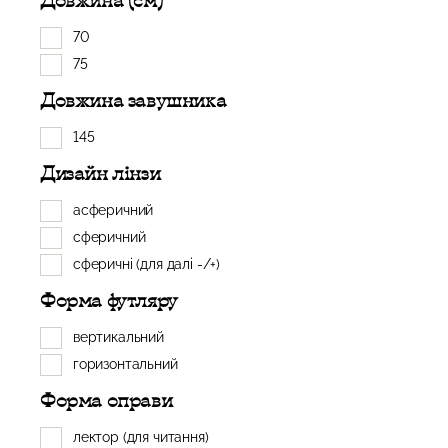
Довжина (см)
70
75
Довжина завушника
145
Дизайн лінзи
асферичний
сферичний
сферичні (для далі -/+)
Форма футляру
вертикальний
горизонтальний
Форма оправи
лектор (для читання)