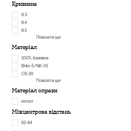
Кривизна
8.3
8.4
8.5
Показати ще
Матеріал
100% бавовна
Brite-5/NK-55
CR-39
Показати ще
Матеріал оправи
метал
Міжцентрова відстань
62-64