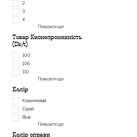
2
3
4
Показати ще
Товар Киснепроникність
(Dk/t)
100
106
110
Показати ще
Колір
Коричневий
Сірий
Blue
Показати ще
Колір оправи