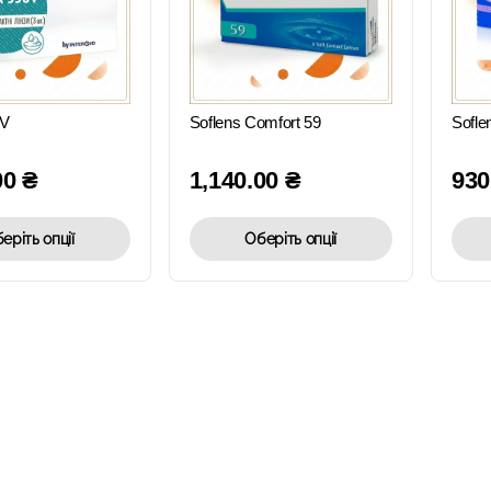
ШВИДКИЙ
ШВИДКИЙ
ПЕРЕГЛЯД
ПЕРЕГЛЯД
UV
Soflens Comfort 59
Sofle
00
₴
1,140.00
₴
930
еріть опції
Оберіть опції