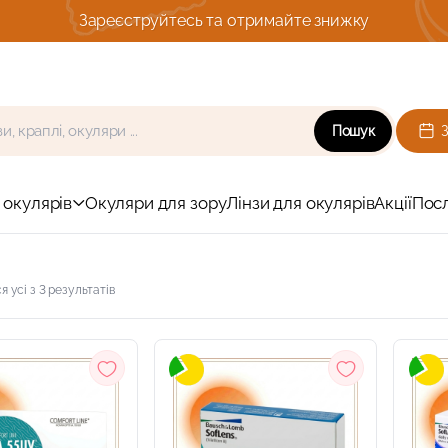
Комплексна діагности зору з підбор
Пошук
 окулярів
Окуляри для зору
Лінзи для окулярів
Акції
Пос
 усі з 3 результатів