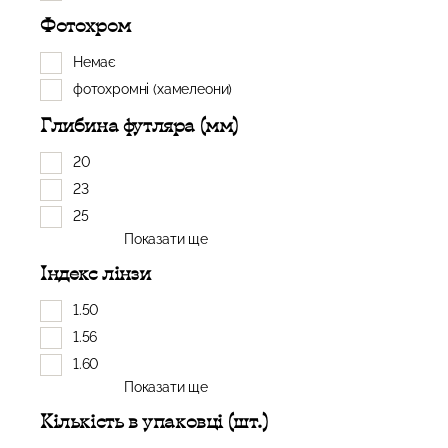
Фотохром
Немає
фотохромні (хамелеони)
Глибина футляра (мм)
20
23
25
Показати ще
Індекс лінзи
1.50
1.56
1.60
Показати ще
Кількість в упаковці (шт.)