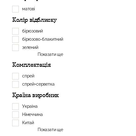
матові
Колір відблиску
бірюзовий
бірюзово-блакитний
зелений
Показати ще
Комплектація
спрей
спрей+серветка
Країна виробник
Україна
Німеччина
Китай
Показати ще