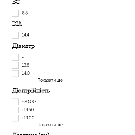
BC
8.8
DIA
14.4
Діаметр
-
13.8
14.0
Показати ще
Діоптрійність
+20.00
+19.50
+19.00
Показати ще