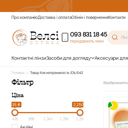
Зареєструйтесь та отримайте знижку
Про компанію
Доставка і оплата
Обмін і повернення
Контакти
093 831 18 45
передзвоніть мені
Контактні лінзи
Засоби для догляду
Аксесуари для
Головна
Товар Киснепроникність (Dk/t)
42
Фільтр
Відображаються
Ціна
435 ₴
2,250 ₴
435
889
1,343
1,796
2,250
Акційні