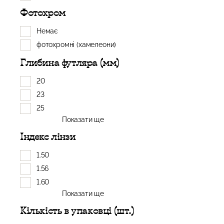
Фотохром
Немає
фотохромні (хамелеони)
Глибина футляра (мм)
20
23
25
Показати ще
Індекс лінзи
1.50
1.56
1.60
Показати ще
Кількість в упаковці (шт.)