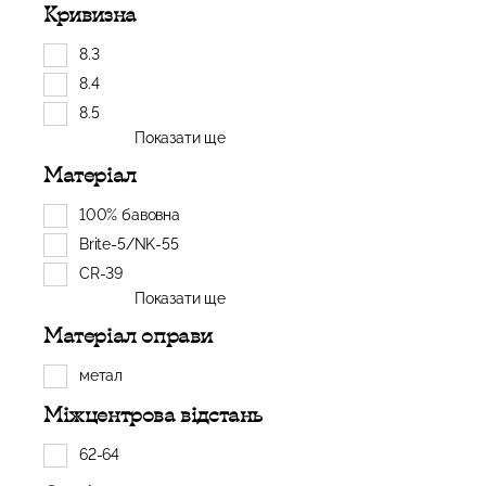
Кривизна
8.3
8.4
8.5
Показати ще
Матеріал
100% бавовна
Brite-5/NK-55
CR-39
Показати ще
Матеріал оправи
метал
Міжцентрова відстань
62-64