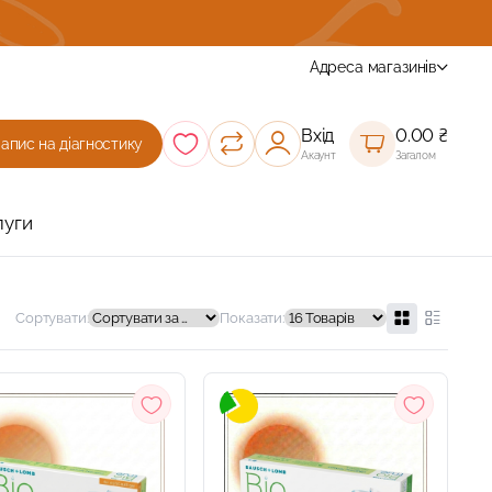
ру з підбором окулярів
Адреса магазинів
Вхід
0.00
₴
Запис на діагностику
Акаунт
Загалом
луги
Сортувати:
Показати: