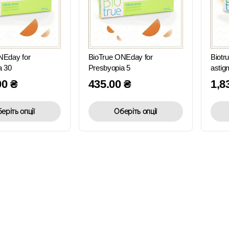
ШВИДКИЙ
ШВИДКИЙ
ПЕРЕГЛЯД
ПЕРЕГЛЯД
NEday for
BioTrue ONEday for
Biotr
a 30
Presbyopia 5
astig
00
₴
435.00
₴
1,8
еріть опції
Оберіть опції