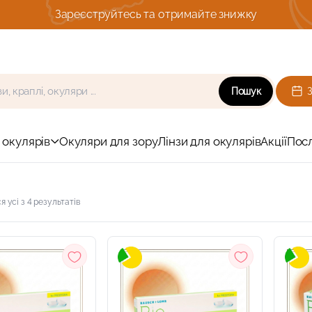
Комплексна діагности зо
Пошук
 окулярів
Окуляри для зору
Лінзи для окулярів
Акції
Пос
 усі з 4 результатів