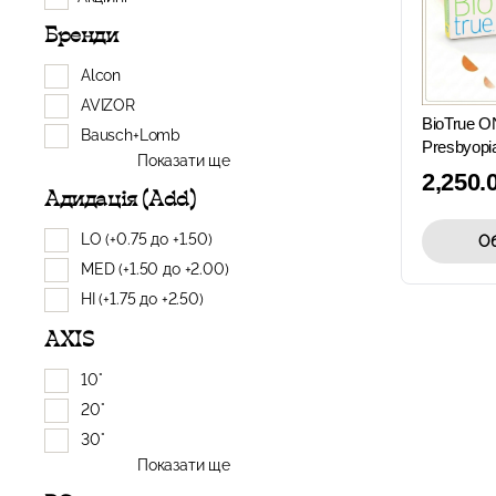
Бренди
Alcon
AVIZOR
BioTrue O
Bausch+Lomb
Presbyopi
Показати ще
2,250.
Адидація (Add)
LO (+0.75 до +1.50)
Об
MED (+1.50 до +2.00)
HI (+1.75 до +2.50)
AXIS
10°
20°
30°
Показати ще