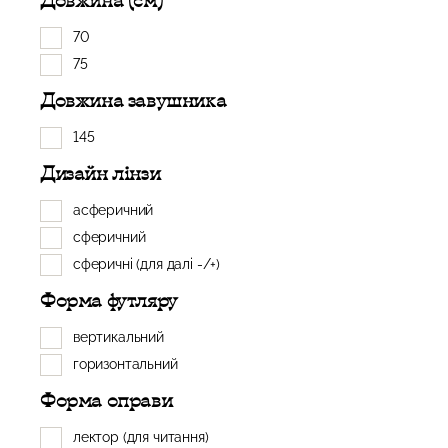
Довжина (см)
70
75
Довжина завушника
145
Дизайн лінзи
асферичний
сферичний
сферичні (для далі -/+)
Форма футляру
вертикальний
горизонтальний
Форма оправи
лектор (для читання)