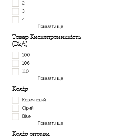
2
3
4
Показати ще
Товар Киснепроникність
(Dk/t)
100
106
110
Показати ще
Колір
Коричневий
Сірий
Blue
Показати ще
Колір оправи