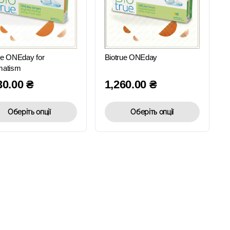
ШВИДКИЙ
ШВИДКИЙ
ПЕРЕГЛЯД
ПЕРЕГЛЯД
ue ONEday for
Biotrue ONEday
matism
30.00
₴
1,260.00
₴
Оберіть опції
Оберіть опції