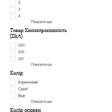
2
3
4
Показати ще
Товар Киснепроникність
(Dk/t)
100
106
110
Показати ще
Колір
Коричневий
Сірий
Blue
Показати ще
Колір оправи