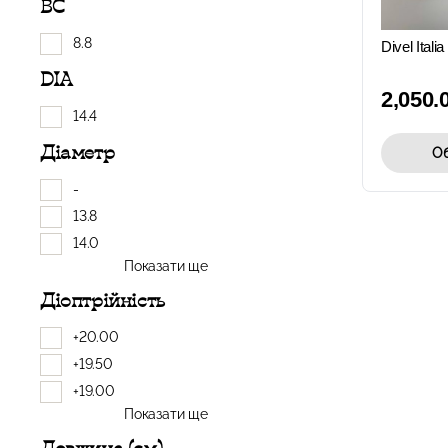
BC
8.8
Divel Ital
DIA
2,050.
14.4
Діаметр
Об
-
13.8
14.0
Показати ще
Діоптрійність
+20.00
+19.50
+19.00
Показати ще