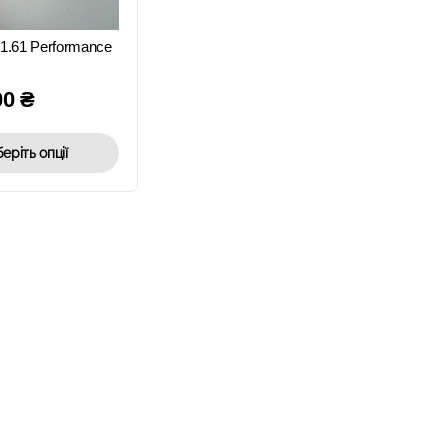
ПЕРЕГЛЯД
ia 1.61 Performance
00
₴
еріть опції