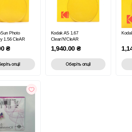
ШВИДКИЙ
ШВИДКИЙ
ПЕРЕГЛЯД
ПЕРЕГЛЯД
oSun Photo
Kodak AS 1.67
Koda
y 1.56 CleAR
Clean’N’CleAR
00
₴
1,940.00
₴
1,1
еріть опції
Оберіть опції
ШВИДКИЙ