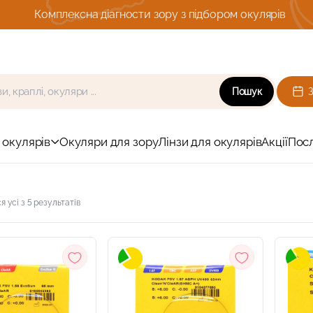
Комплексна діагности зору з підбором окулярів
Пошук
 окулярів
Окуляри для зору
Лінзи для окулярів
Акції
Пос
 усі з 5 результатів