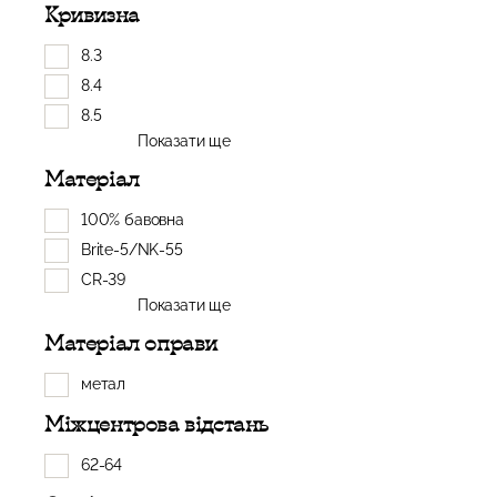
Кривизна
8.3
8.4
8.5
Показати ще
Матеріал
100% бавовна
Brite-5/NK-55
CR-39
Показати ще
Матеріал оправи
метал
Міжцентрова відстань
62-64