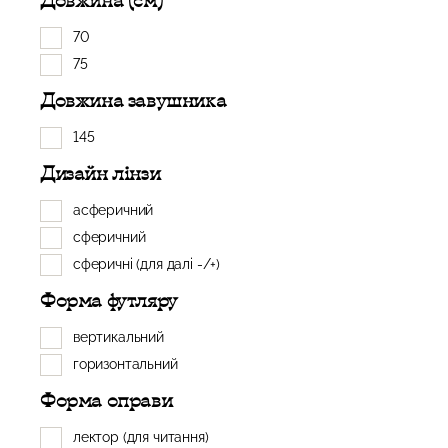
Довжина (см)
70
75
Довжина завушника
145
Дизайн лінзи
асферичний
сферичний
сферичні (для далі -/+)
Форма футляру
вертикальний
горизонтальний
Форма оправи
лектор (для читання)