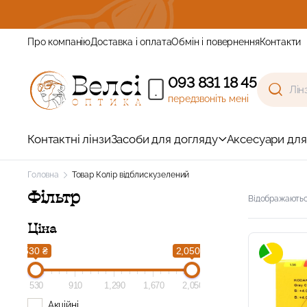
айте знижку
Про компанію
Доставка і оплата
Обмін і повернення
Контакти
093 831 18 45
передзвоніть мені
Контактні лінзи
Засоби для догляду
Аксесуари для
Головна
Товар Колір відблиску
зелений
Фільтр
Відображаються
Ціна
530 ₴
2,050 ₴
530
910
1,290
1,670
2,050
Акційні