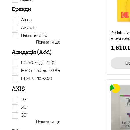
Бренди
Alcon
AVIZOR
Kodak Ev
Bausch+Lomb
Brown/Gre
Показати ще
1,610.
Адидація (Add)
LO (+0.75 до +1.50)
Об
MED (+1.50 до +2.00)
HI (+1.75 до +2.50)
AXIS
10°
20°
30°
Показати ще