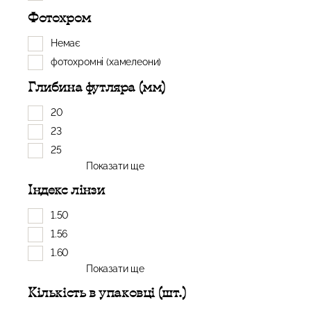
Фотохром
Немає
фотохромні (хамелеони)
Глибина футляра (мм)
20
23
25
Показати ще
Індекс лінзи
1.50
1.56
1.60
Показати ще
Кількість в упаковці (шт.)