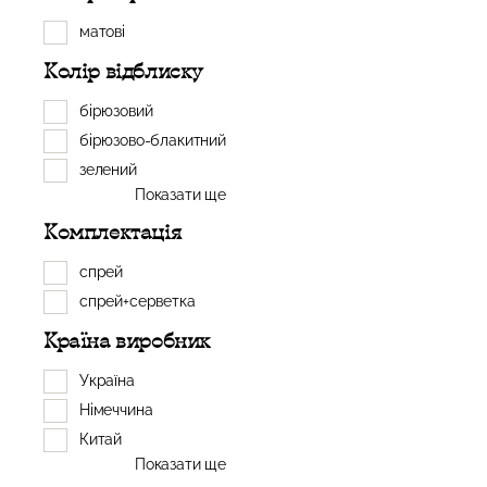
матові
Колір відблиску
бірюзовий
бірюзово-блакитний
зелений
Показати ще
Комплектація
спрей
спрей+серветка
Країна виробник
Україна
Німеччина
Китай
Показати ще