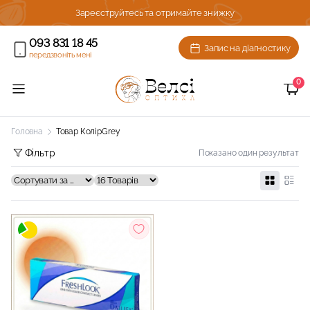
ижку!
Зареєструйтесь та отримайте знижку
093 831 18 45
Запис на діагностику
передзвоніть мені
0
Головна
Товар Колір
Grey
Фільтр
Показано один результат