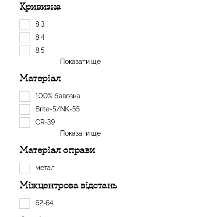
Кривизна
8.3
8.4
8.5
Показати ще
Матеріал
100% бавовна
Brite-5/NK-55
CR-39
Показати ще
Матеріал оправи
метал
Міжцентрова відстань
62-64