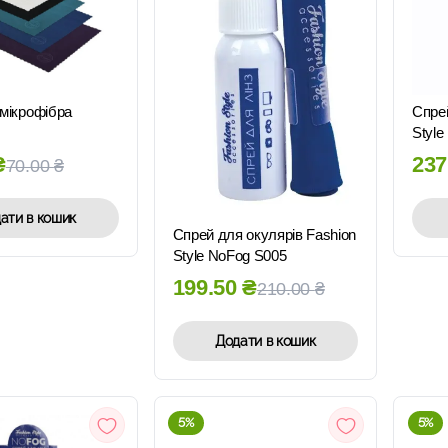
ШВИДКИЙ
ПЕРЕГЛЯД
мікрофібра
Спрей
Style
₴
237
70.00
₴
ШВИДКИЙ
ПЕРЕГЛЯД
ати в кошик
Спрей для окулярів Fashion
Style NoFog S005
199.50
₴
210.00
₴
Додати в кошик
5%
5%