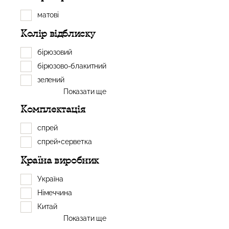
матові
Колір відблиску
бірюзовий
бірюзово-блакитний
зелений
Показати ще
Комплектація
спрей
спрей+серветка
Країна виробник
Україна
Німеччина
Китай
Показати ще