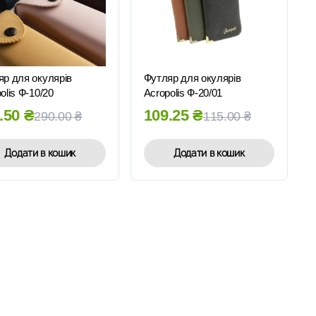
ШВИДКИЙ
ШВИДКИЙ
ПЕРЕГЛЯД
ПЕРЕГЛЯД
яр для окулярів
Футляр для окулярів
olis Ф-10/20
Acropolis Ф-20/01
.50
₴
109.25
₴
290.00
₴
115.00
₴
Додати в кошик
Додати в кошик