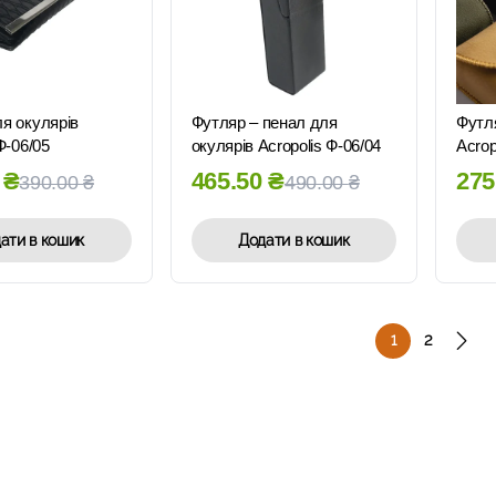
ШВИДКИЙ
ШВИДКИЙ
ПЕРЕГЛЯД
ПЕРЕГЛЯД
я окулярів
Футляр – пенал для
Футл
Ф-06/05
окулярів Acropolis Ф-06/04
Acrop
0
₴
465.50
₴
275
390.00
₴
490.00
₴
ати в кошик
Додати в кошик
1
2