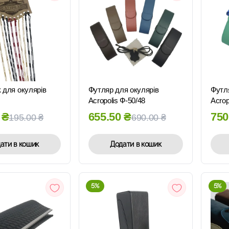
ШВИДКИЙ
ШВИДКИЙ
ПЕРЕГЛЯД
ПЕРЕГЛЯД
 для окулярів
Футляр для окулярів
Футл
Acropolis Ф-50/48
Acrop
5
₴
655.50
₴
750
195.00
₴
690.00
₴
ати в кошик
Додати в кошик
5%
5%