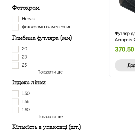
Фотохром
Немає
фотохромні (хамелеони)
Футляр дл
Глибина футляра (мм)
Acropolis 
370.5
20
23
25
Дод
Показати ще
Індекс лінзи
1.50
1.56
1.60
Показати ще
Кількість в упаковці (шт.)