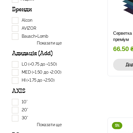
Бренди
Alcon
AVIZOR
Серветка 
Bausch+Lomb
преміум
Показати ще
66.50
Адидація (Add)
LO (+0.75 до +1.50)
Дод
MED (+1.50 до +2.00)
HI (+1.75 до +2.50)
AXIS
10°
20°
30°
Показати ще
5%