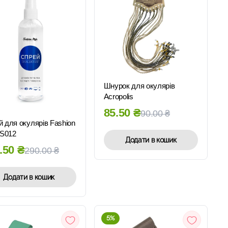
ШВИДКИЙ
ПЕРЕГЛЯД
Шнурок для окулярів
Acropolis
ШВИДКИЙ
ПЕРЕГЛЯД
85.50
₴
90.00
₴
 для окулярів Fashion
 S012
Додати в кошик
.50
₴
290.00
₴
Додати в кошик
5%