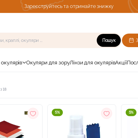
Комплексна діагности зору з підбором окулярі
Пошук
 окулярів
Окуляри для зору
Лінзи для окулярів
Акції
Пос
з 18
5%
5%