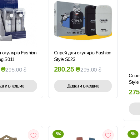
ШВИДКИЙ
ШВИДКИЙ
ПЕРЕГЛЯД
ПЕРЕГЛЯД
 окулярів Fashion
Спрей для окулярів Fashion
og S011
Style S023
5
₴
280.25
₴
295.00
₴
295.00
₴
Спрей
Style
ати в кошик
Додати в кошик
275
5%
5%