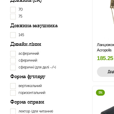
Довжина (см)
70
75
Довжина завушника
145
Дизайн лінзи
Ланцюжок
Acropolis
асферичний
185.2
сферичний
сферичні (для далі -/+)
Дод
Форма футляру
вертикальний
горизонтальний
5%
Форма оправи
лектор (для читання)