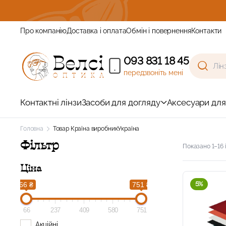
 отримайте знижку
Про компанію
Доставка і оплата
Обмін і повернення
Контакти
093 831 18 45
передзвоніть мені
Контактні лінзи
Засоби для догляду
Аксесуари для
Головна
Товар Країна виробник
Україна
Фільтр
Показано 1–16 і
Ціна
5%
66 ₴
751 ₴
66
237
409
580
751
Акційні