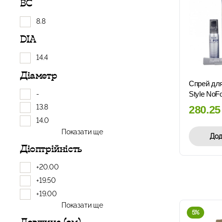
BC
8.8
DIA
14.4
Діаметр
Спрей для
-
Style NoF
13.8
280.2
14.0
Показати ще
Дод
Діоптрійність
+20.00
+19.50
+19.00
Показати ще
5%