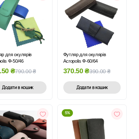
ШВИДКИЙ
ШВИДКИЙ
ПЕРЕГЛЯД
ПЕРЕГЛЯД
яр для окулярів
Футляр для окулярів
olis Ф-50/46
Acropolis Ф-60/64
.50
₴
370.50
₴
790.00
₴
390.00
₴
Додати в кошик
Додати в кошик
5%