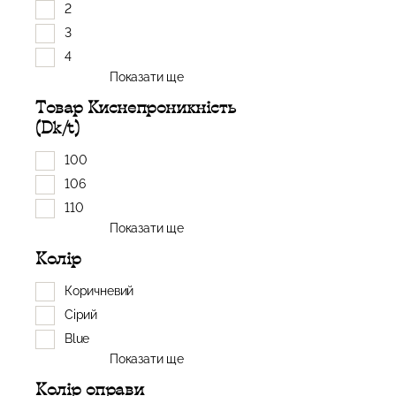
2
3
4
Показати ще
Товар Киснепроникність
(Dk/t)
100
106
110
Показати ще
Колір
Коричневий
Сірий
Blue
Показати ще
Колір оправи