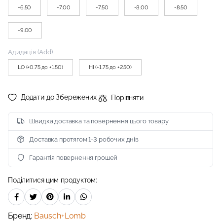
-6.50
-7.00
-7.50
-8.00
-8.50
-9.00
Адидація (Add)
LO (+0.75 до +1.50)
HI (+1.75 до +2.50)
Додати до Збережених
Порівняти
Швидка доставка та повернення цього товару
Доставка протягом 1-3 робочих днів
Гарантія повернення грошей
Поділитися цим продуктом:
Бренд:
Bausch+Lomb