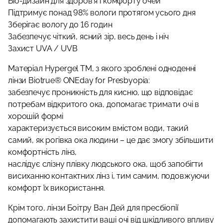
Біо-дизайн для здоров’я і комфорту очей
Підтримує понад 98% вологи протягом усього дня
Зберігає вологу до 16 годин
Забезпечує чіткий, ясний зір, весь день і ніч
Захист UVA / UVB
Матеріал Hypergel TM, з якого зроблені одноденні
лінзи Biotrue® ONEday for Presbyopia:
забезпечує проникність для кисню, що відповідає
потребам відкритого ока, допомагає тримати очі в
хорошій формі
характеризується високим вмістом води, такий
самий, як рогівка ока людини – це дає змогу збільшити
комфортність лінз,
наслідує слізну плівку людського ока, щоб запобігти
висиханню контактних лінз і, тим самим, подовжуючи
комфорт їх використання.
Крім того, лінзи Боітру Ван Дей для пресбіопії
допомагають захистити ваші очі від шкідливого впливу