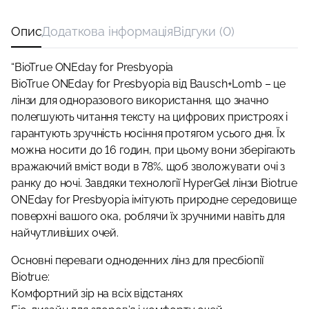
Опис
Додаткова інформація
Відгуки (0)
“BioTrue ONEday for Presbyopia
BioTrue ONEday for Presbyopia від Bausch+Lomb – це
лінзи для одноразового використання, що значно
полегшують читання тексту на цифрових пристроях і
гарантують зручність носіння протягом усього дня. Їх
можна носити до 16 годин, при цьому вони зберігають
вражаючий вміст води в 78%, щоб зволожувати очі з
ранку до ночі. Завдяки технології HyperGel лінзи Biotrue
ONEday for Presbyopia імітують природне середовище
поверхні вашого ока, роблячи їх зручними навіть для
найчутливіших очей.
Основні переваги одноденних лінз для пресбіопії
Biotrue:
Комфортний зір на всіх відстанях