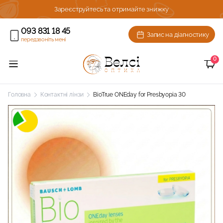
ижку!
Зареєструйтесь та отримайте знижку
093 831 18 45
Запис на діагностику
передзвоніть мені
0
Головна
Контактні лінзи
BioTrue ONEday for Presbyopia 30