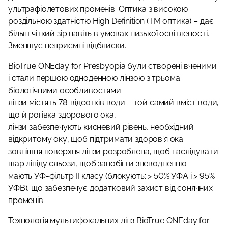
ультрафіолетових променів. Оптика з високою
роздільною здатністю High Definition (TM оптика) – дає
більш чіткий зір навіть в умовах низької освітленості.
Зменшує неприємні відблиски.
BioTrue ONEday for Presbyopia були створені вченими
і стали першою одноденною лінзою з трьома
біологічними особливостями:
лінзи містять 78-відсотків води – той самий вміст води,
що й рогівка здорового ока,
лінзи забезпечують кисневий рівень, необхідний
відкритому оку, щоб підтримати здоров’я ока
зовнішня поверхня лінзи розроблена, щоб наслідувати
шар ліпіду сльози, щоб запобігти зневодненню
мають УФ-фільтр II класу (блокують: > 50% УФА і > 95%
УФВ), що забезпечує додатковий захист від сонячних
променів
Технологія мультифокальних лінз BioTrue ONEday for