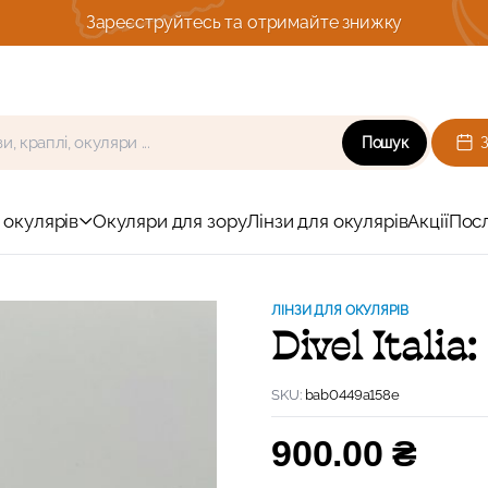
те знижку
Пошук
 окулярів
Окуляри для зору
Лінзи для окулярів
Акції
Пос
ЛІНЗИ ДЛЯ ОКУЛЯРІВ
Divel Italia
SKU:
bab0449a158e
900.00
₴