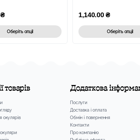
0
₴
1,140.00
₴
Оберіть опції
Оберіть опції
ї товарів
Додаткова інформа
зи
Послуги
огляду
Доставка і оплата
я окулярів
Обмін і повернення
Контакти
 окуляри
Про компанію
лярів
Публічна оферта