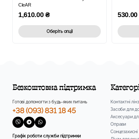
CleAR
1,610.00
₴
530.0
Оберіть опції
Безкоштовна підтримка
Категорі
Готові допомогти з будь-яких питань
Контактні лін
+38 (093) 831 18 45
Засоби для д
Аксесуари дл
Оправи
Сонцезахисні
Графік роботи служби підтримки
Лінзи для оку