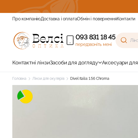
Зареєструйтесь та отримай
Про компанію
Доставка і оплата
Обмін і повернення
Контакти
093 831 18 45
передзвоніть мені
Контактні лінзи
Засоби для догляду
Аксесуари для
Головна
Лінзи для окулярів
Divel Italia: 1.56 Chroma