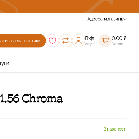
Комплексна діагности зору з підбором окулярів
Адреса магазинів
Вхід
0.00
₴
Запис на діагностику
Акаунт
Загалом
луги
: 1.56 Chroma
В наявності