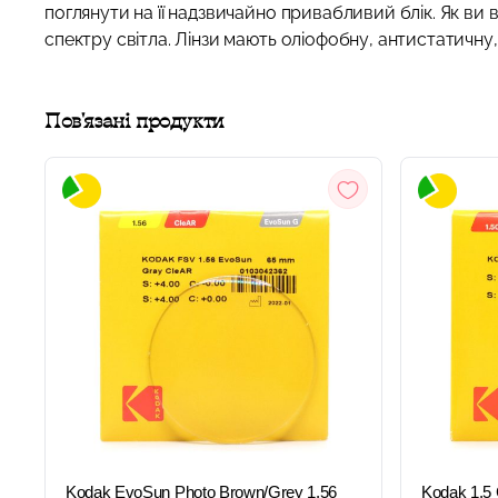
поглянути на її надзвичайно привабливий блік. Як ви 
спектру світла. Лінзи мають оліофобну, антистатичну,
Пов'язані продукти
ШВИДКИЙ
ПЕРЕГЛЯД
Kodak EvoSun Photo Brown/Grey 1.56
Kodak 1.5