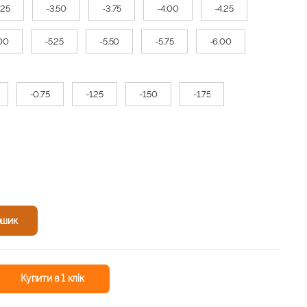
.25
-3.50
-3.75
-4.00
-4.25
.00
-5.25
-5.50
-5.75
-6.00
-0.75
-1.25
-1.50
-1.75
ошик
Купити в 1 клік