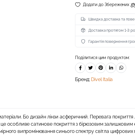
Додати до Збережених
Швидка доставка та пове
Доставка протягом 1-3 р
Гарантія повернення гр
Поділитися цим продуктом:
Бренд:
Divel Italia
кі матеріали. Бо дизайн лінзи асферичний. Перевага покритт
n – це особливе сатинове покриття з бірюзовим залишковим 
ірного випромінювання синього спектру світла цифрових п