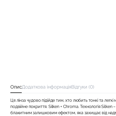
Опис
Додаткова інформація
Відгуки (0)
Ця лінза чудово підійде тим, хто любить тонкі та лег
подвійне покриття. Silken + Chroma. Технологія Silke
блакитним залишковим ефектом, яка захищає від надм