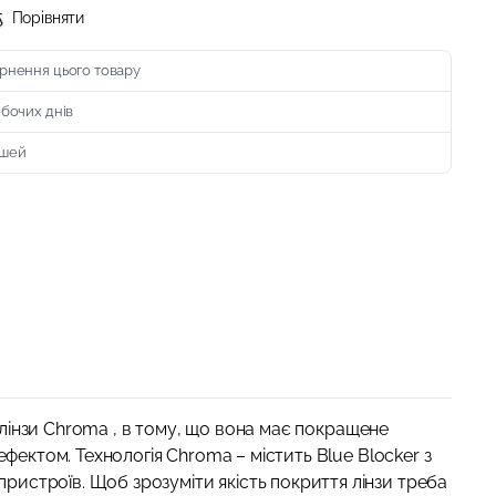
Порівняти
рнення цього товару
обочих днів
ошей
я лінзи Chroma , в тому, що вона має покращене
ефектом. Технологія Chroma – містить Blue Blocker з
ристроїв. Щоб зрозуміти якість покриття лінзи треба