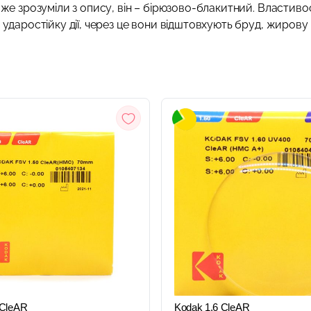
вже зрозуміли з опису, він – бірюзово-блакитний. Властиво
 ударостійку дії, через це вони відштовхують бруд, жирову
ШВИДКИЙ
ШВИДКИЙ
ПЕРЕГЛЯД
ПЕРЕГЛЯД
 CleAR
Kodak 1.6 CleAR