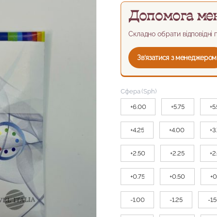
Допомога ме
Складно обрати відповідні
Зв’язатися з менеджером
Сфера (Sph)
+6.00
+5.75
+5
+4.25
+4.00
+3
+2.50
+2.25
+2
+0.75
+0.50
+0
-1.00
-1.25
-1.