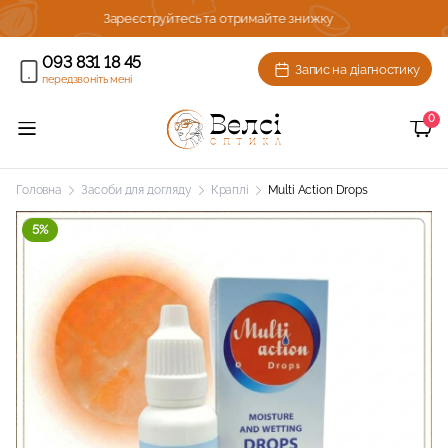
Комплексна діагности зору з підбором окулярів
093 831 18 45
Запис на діагностику
передзвоніть мені
0
Головна
Засоби для догляду
Краплі
Multi Action Drops
5%