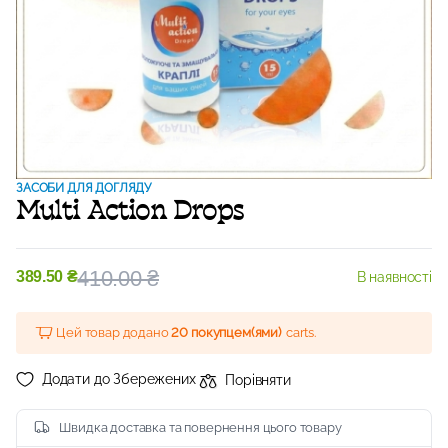
ЗАСОБИ ДЛЯ ДОГЛЯДУ
Multi Action Drops
410.00
₴
389.50
₴
В наявності
Цей товар додано
20 покупцем(ями)
carts.
Додати до Збережених
Порівняти
Швидка доставка та повернення цього товару