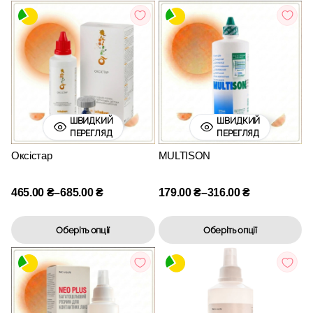
ШВИДКИЙ
ШВИДКИЙ
ПЕРЕГЛЯД
ПЕРЕГЛЯД
Оксістар
MULTISON
465.00
₴
–
685.00
₴
179.00
₴
–
316.00
₴
Оберіть опції
Оберіть опції