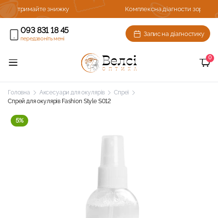
Комплексна діагности зору з підбором окулярів
093 831 18 45
Запис на діагностику
передзвоніть мені
0
Головна
Аксесуари для окулярів
Спреї
Спрей для окулярів Fashion Style S012
5%