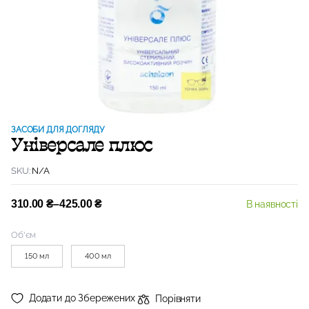
ЗАСОБИ ДЛЯ ДОГЛЯДУ
Універсале плюс
SKU:
N/A
310.00
₴
–
425.00
₴
В наявності
Об'єм
150 мл
400 мл
Додати до Збережених
Порівняти