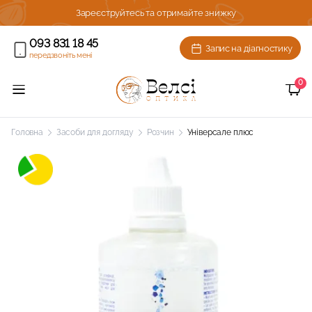
ижку!
Зареєструйтесь та отримайте знижку
093 831 18 45
Запис на діагностику
передзвоніть мені
0
Головна
Засоби для догляду
Розчин
Універсале плюс