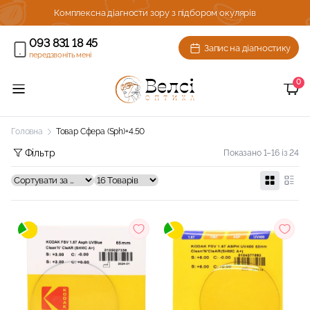
Комплексна діагности зору з підбором окулярів
093 831 18 45
Запис на діагностику
передзвоніть мені
0
Головна
Товар Сфера (Sph)
+4.50
Фільтр
Показано 1–16 із 24