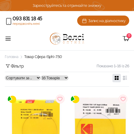
Зареєструйтесь та отримайте знижку
Комплексна діаг
093 831 18 45
Запис на діагностику
передзвоніть мені
0
Головна
Товар Сфера (Sph)
-7.50
Фільтр
Показано 1–16 із 26