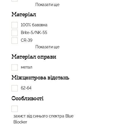
Показати ще
Матеріал
100% бавовна
Brite-5/NK-55
CR-39
Показати ще
Матеріал оправи
метал
Міжцентрова відстань
62-64
Особливості
захист від синього спектра Blue
Blocker