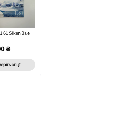
ШВИДКИЙ
ПЕРЕГЛЯД
a 1.61 Silken Blue
00
₴
еріть опції