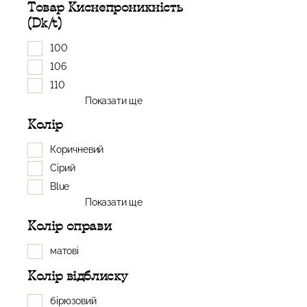
Товар Киснепроникність
(Dk/t)
100
106
110
Показати ще
Колір
Коричневий
Сірий
Blue
Показати ще
Колір оправи
матові
Колір відблиску
бірюзовий