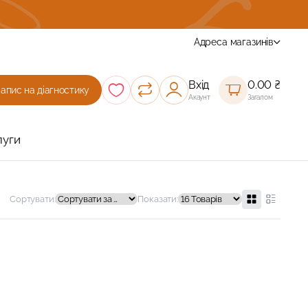
Комплексна діагности зору з підбором окул
Адреса магазинів
Вхід
0.00
₴
Запис на діагностику
Акаунт
Загалом
луги
Сортувати:
Показати: