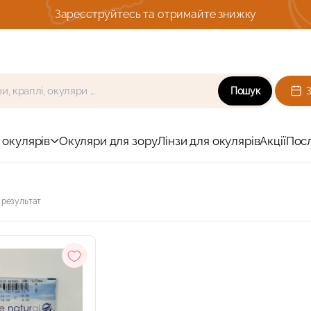
 та отримайте знижку
Пошук
 окулярів
Окуляри для зору
Лінзи для окулярів
Акції
Пос
 результат