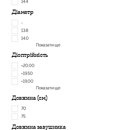
14.4
Діаметр
-
13.8
14.0
Показати ще
Діоптрійність
+20.00
+19.50
+19.00
Показати ще
Довжина (см)
70
75
Довжина завушника