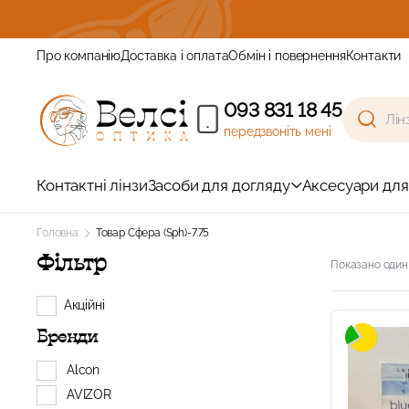
Зареєструйтесь
Про компанію
Доставка і оплата
Обмін і повернення
Контакти
093 831 18 45
передзвоніть мені
Контактні лінзи
Засоби для догляду
Аксесуари для
Головна
Товар Сфера (Sph)
-7.75
Фільтр
Показано один
Акційні
Бренди
Alcon
AVIZOR