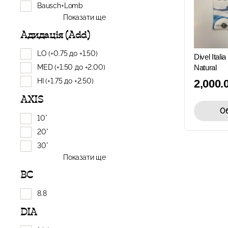
Bausch+Lomb
Показати ще
Адидація (Add)
LO (+0.75 до +1.50)
Divel Itali
MED (+1.50 до +2.00)
Natural
HI (+1.75 до +2.50)
2,000.
AXIS
Об
10°
20°
30°
Показати ще
BC
8.8
DIA