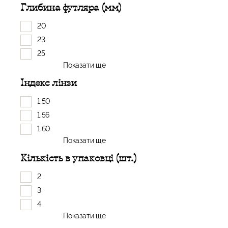
Глибина футляра (мм)
20
23
25
Показати ще
Індекс лінзи
1.50
1.56
1.60
Показати ще
Кількість в упаковці (шт.)
2
3
4
Показати ще