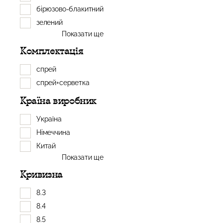
бірюзово-блакитний
зелений
Показати ще
Комплектація
спрей
спрей+серветка
Країна виробник
Україна
Німеччина
Китай
Показати ще
Кривизна
8.3
8.4
8.5