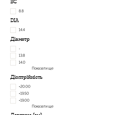
BC
8.8
DIA
14.4
Діаметр
-
13.8
14.0
Показати ще
Діоптрійність
+20.00
+19.50
+19.00
Показати ще