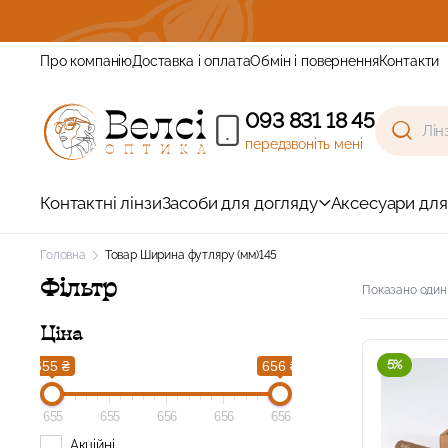
ь щоб отримати знижку!
Про компанію
Доставка і оплата
Обмін і повернення
Контакти
093 831 18 45
передзвоніть мені
Контактні лінзи
Засоби для догляду
Аксесуари для
Головна
Товар Ширина футляру (мм)
145
Фільтр
Показано один
Ціна
5%
655 ₴
656 ₴
655
655
656
656
656
Акційні