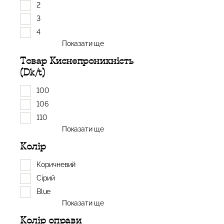
2
3
4
Показати ще
Товар Киснепроникність
(Dk/t)
100
106
110
Показати ще
Колір
Коричневий
Сірий
Blue
Показати ще
Колір оправи