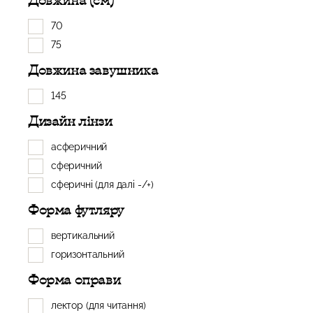
Довжина (см)
70
75
Довжина завушника
145
Дизайн лінзи
асферичний
сферичний
сферичні (для далі -/+)
Форма футляру
вертикальний
горизонтальний
Форма оправи
лектор (для читання)