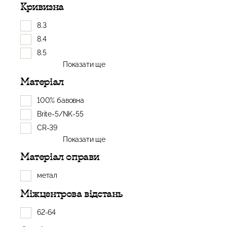
Кривизна
8.3
8.4
8.5
Показати ще
Матеріал
100% бавовна
Brite-5/NK-55
CR-39
Показати ще
Матеріал оправи
метал
Міжцентрова відстань
62-64