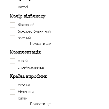
матові
Колір відблиску
бірюзовий
бірюзово-блакитний
зелений
Показати ще
Комплектація
спрей
спрей+серветка
Країна виробник
Україна
Німеччина
Китай
Показати ще