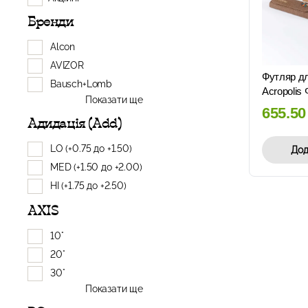
Бренди
Alcon
AVIZOR
Футляр дл
Bausch+Lomb
Acropolis 
Показати ще
655.5
Адидація (Add)
LO (+0.75 до +1.50)
Дод
MED (+1.50 до +2.00)
HI (+1.75 до +2.50)
AXIS
10°
20°
30°
Показати ще