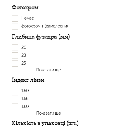
Фотохром
Немає
фотохромні (хамелеони)
Глибина футляра (мм)
20
23
25
Показати ще
Індекс лінзи
1.50
1.56
1.60
Показати ще
Кількість в упаковці (шт.)