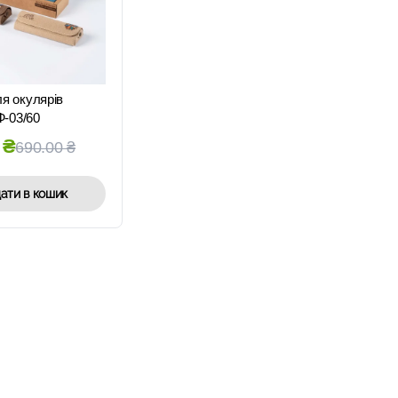
ШВИДКИЙ
ПЕРЕГЛЯД
я окулярів
Ф-03/60
0
₴
690.00
₴
ати в кошик