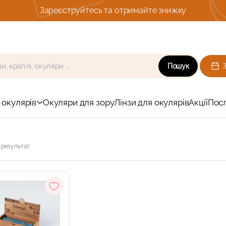
Зареєструйтесь та отримайте знижку
Пошук
 окулярів
Окуляри для зору
Лінзи для окулярів
Акції
Пос
 результат