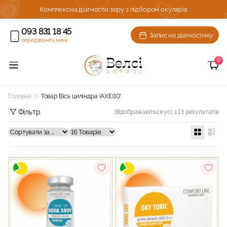
Комплексна діагности зору з підбором окулярів
093 831 18 45
Запис на діагностику
передзвоніть мені
0
Головна
Товар Вісь циліндра (AXE)
10°
Фільтр
Відображаються усі з 13 результатів