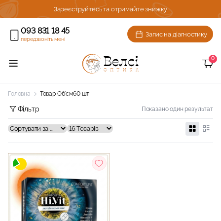
ижку!
Зареєструйтесь та отримайте знижку
093 831 18 45
Запис на діагностику
передзвоніть мені
0
Головна
Товар Об'єм
60 шт
Фільтр
Показано один результат