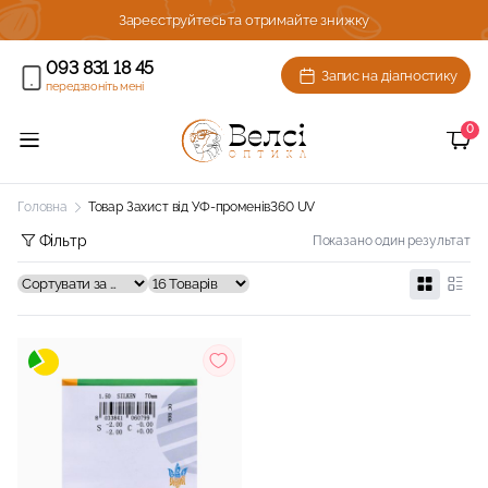
ижку!
Зареєструйтесь та отримайте знижку
093 831 18 45
Запис на діагностику
передзвоніть мені
0
Головна
Товар Захист від УФ-променів
360 UV
Фільтр
Показано один результат